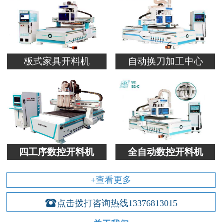
板式家具开料机
自动换刀加工中心
四工序数控开料机
全自动数控开料机
+查看更多

点击拨打咨询热线
13376813015